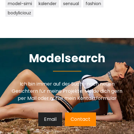
model-simi
kalender
sensual
fashion
bodyliciouz
Modelsearch
Ich bin immer auf der Suche nach neuen
Gesichtern für meine Projekte. Melde dich gern
per Mail oder nutze mein Kontaktformular
Email
Contact