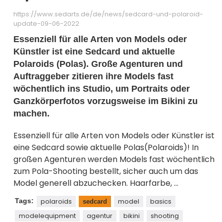
https://www.sedarts.de/de/news/sedcard-und-polaroid-
update-09-06-2022
Essenziell für alle Arten von Models oder
Künstler ist eine Sedcard und aktuelle
Polaroids (Polas). Große Agenturen und
Auftraggeber zitieren ihre Models fast
wöchentlich ins Studio, um Portraits oder
Ganzkörperfotos vorzugsweise im Bikini zu
machen.
Essenziell für alle Arten von Models oder Künstler ist
eine Sedcard sowie aktuelle Polas(Polaroids)! In
großen Agenturen werden Models fast wöchentlich
zum Pola-Shooting bestellt, sicher auch um das
Model generell abzuchecken. Haarfarbe, ...
Tags:
polaroids
model
basics
sedcard
modelequipment
agentur
bikini
shooting