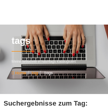
tags
Meine Webseite in hashtags katalogisiert
Home
tag
tags
Suchergebnisse zum Tag: