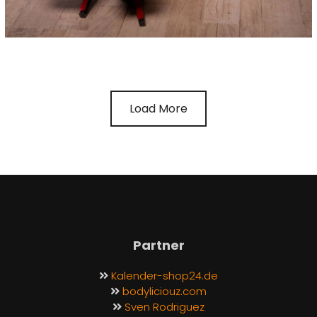
Load More
Partner
Kalender-shop24.de
bodyliciouz.com
Sven Rodriguez